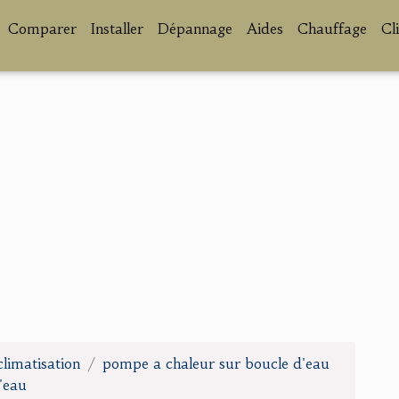
Comparer
Installer
Dépannage
Aides
Chauffage
Cl
climatisation
pompe a chaleur sur boucle d'eau
'eau