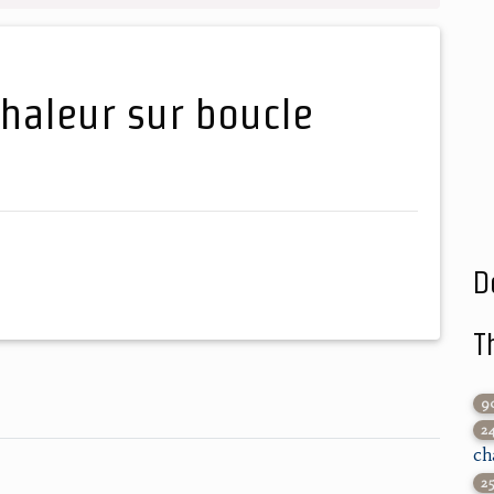
D
T
9
2
ch
2