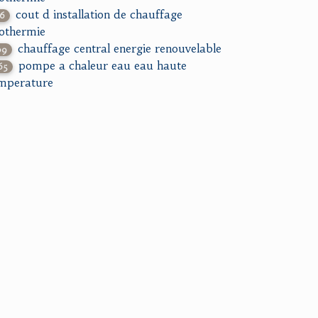
cout d installation de chauffage
16
othermie
chauffage central energie renouvelable
09
pompe a chaleur eau eau haute
65
mperature