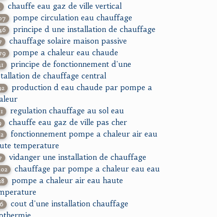
chauffe eau gaz de ville vertical
3
pompe circulation eau chauffage
07
principe d une installation de chauffage
46
chauffage solaire maison passive
7
pompe a chaleur eau chaude
79
principe de fonctionnement d'une
41
stallation de chauffage central
production d eau chaude par pompe a
92
aleur
regulation chauffage au sol eau
71
chauffe eau gaz de ville pas cher
9
fonctionnement pompe a chaleur air eau
82
ute temperature
vidanger une installation de chauffage
7
chauffage par pompe a chaleur eau eau
302
pompe a chaleur air eau haute
28
mperature
cout d'une installation chauffage
16
othermie