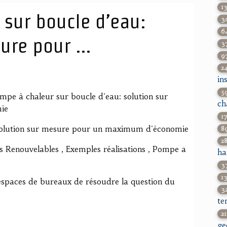
1
sur boucle d’eau:
3
6
ure pour ...
3
9
2
in
5
pe à chaleur sur boucle d'eau: solution sur
ch
ie
1
 solution sur mesure pour un maximum d'économie
8
2
es Renouvelables , Exemples réalisations , Pompe a
ha
3
1
s espaces de bureaux de résoudre la question du
3
te
2
ge