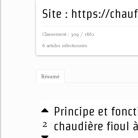
Site : https://cha
Classement : 309 / 1862
6 articles sélectionnés
Résumé
Principe et fonc
2
chaudière fioul à 