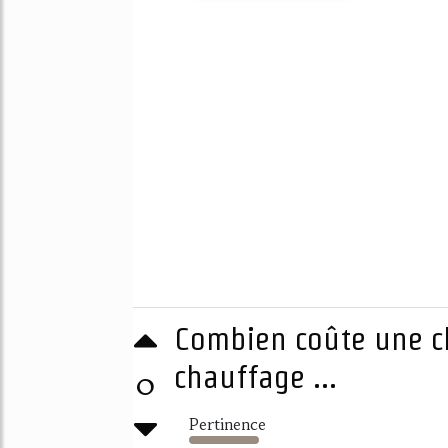
Combien coûte une ch
chauffage ...
0
Pertinence
3189%