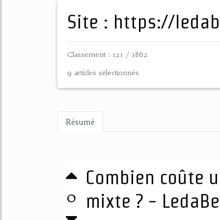
Site : https://leda
Classement : 121 / 1862
9 articles sélectionnés
Résumé
Combien coûte u
0
mixte ? - LedaBe