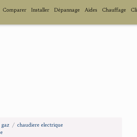
Comparer
Installer
Dépannage
Aides
Chauffage
Cl
u gaz
chaudiere electrique
ue