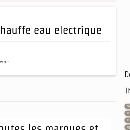
chauffe eau electrique
hème
D
T
6
1
1
outes les marques et
1