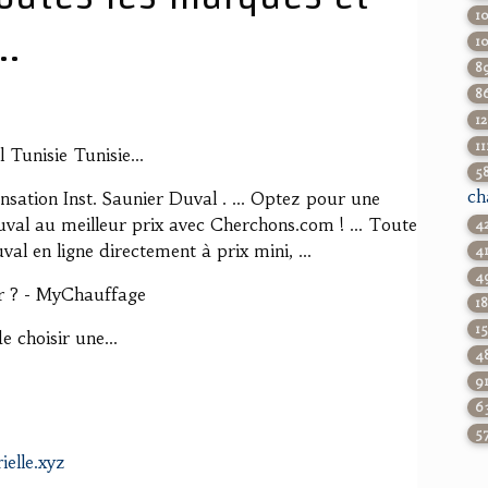
1
..
1
8
8
1
11
Tunisie Tunisie...
5
ch
ation Inst. Saunier Duval . ... Optez pour une
val au meilleur prix avec Cherchons.com ! ... Toute
4
l en ligne directement à prix mini, ...
4
4
ir ? - MyChauffage
1
1
e choisir une...
4
9
6
5
elle.xyz