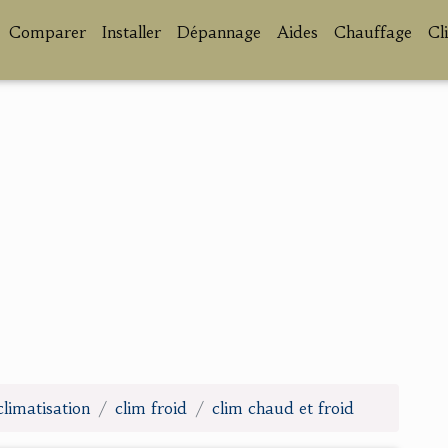
Comparer
Installer
Dépannage
Aides
Chauffage
Cl
climatisation
clim froid
clim chaud et froid