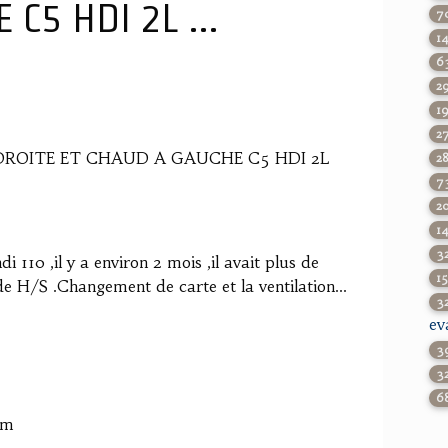
C5 HDI 2L ...
7
1
6
2
1
2
A DROITE ET CHAUD A GAUCHE C5 HDI 2L
2
7
2
1
3
 110 ,il y a environ 2 mois ,il avait plus de
1
e H/S .Changement de carte et la ventilation...
3
ev
3
3
6
om