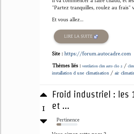
Il va commencer à faire chaud, et le
"Partez tranquilles, roulez au frais
Et vous allez...
LIRE LA SUITE
Site :
https://forum.autocadre.com
Thèmes liés :
/
ventilation clim auto clio 2
clim
/
installation d une climatisation
air climat
Froid industriel : le
et ...
1
Pertinence
21%
Vous aimez cette page ?