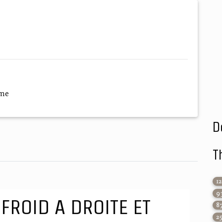
ème
D
T
1
9
 FROID A DROITE ET
8
2