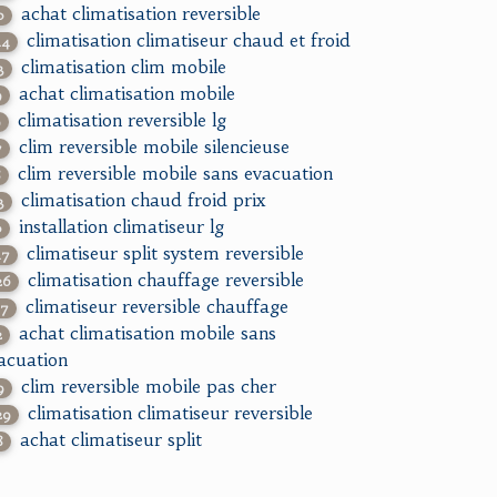
achat climatisation reversible
0
climatisation climatiseur chaud et froid
44
climatisation clim mobile
3
achat climatisation mobile
9
climatisation reversible lg
9
clim reversible mobile silencieuse
7
clim reversible mobile sans evacuation
8
climatisation chaud froid prix
3
installation climatiseur lg
0
climatiseur split system reversible
47
climatisation chauffage reversible
26
climatiseur reversible chauffage
57
achat climatisation mobile sans
2
acuation
clim reversible mobile pas cher
9
climatisation climatiseur reversible
29
achat climatiseur split
8