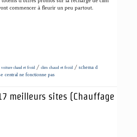
s totems d'offres promos sur la recharge de clim
" vont commencer à fleurir un peu partout.
/
/
schema d
clim chaud et froid
 voiture chaud et froid
ise central ne fonctionne pas
s 17 meilleurs sites (Chauffage