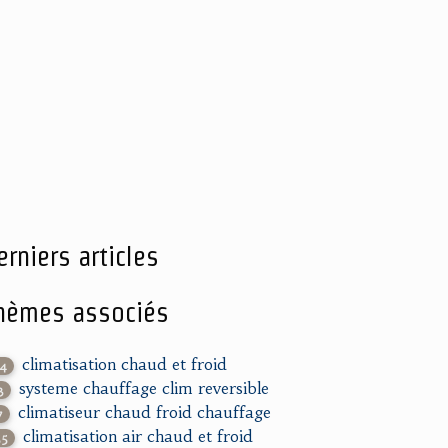
erniers articles
hèmes associés
climatisation chaud et froid
24
systeme chauffage clim reversible
3
climatiseur chaud froid chauffage
7
climatisation air chaud et froid
55