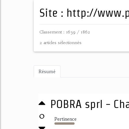
Site : http://www.
Classement : 1639 / 1862
2 articles sélectionnés
Résumé
POBRA sprl - Ch
0
Pertinence
890%