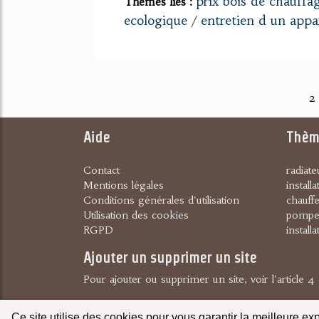
prix bois de chauffa
Thèmes liés :
ecologique
entretien d un appa
/
2
Aide
Thèm
Contact
radiate
Mentions légales
install
Conditions générales d'utilisation
chauff
Utilisation des cookies
pompe 
RGPD
install
Ajouter un supprimer un site
Pour ajouter ou supprimer un site, voir l'article
Ce site utilise des cookies pour vous garantir la meilleure ex