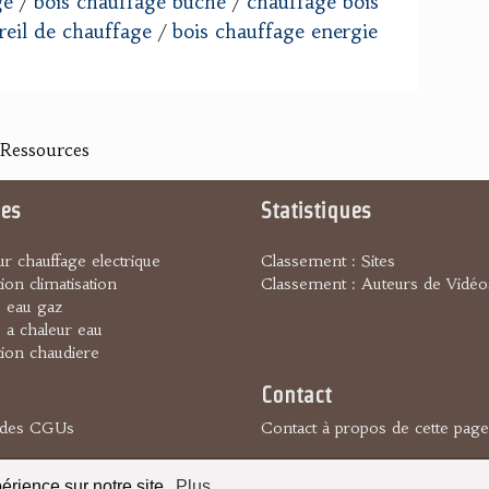
ge
bois chauffage buche
chauffage bois
/
/
reil de chauffage
bois chauffage energie
/
 Ressources
es
Statistiques
ur chauffage electrique
Classement : Sites
ation climatisation
Classement : Auteurs de Vidéo
e eau gaz
a chaleur eau
ation chaudiere
Contact
 4 des CGUs
Contact à propos de cette page
© Copyright:
Teradoc Sarl
périence sur notre site.
Plus