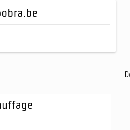
pobra.be
D
auffage