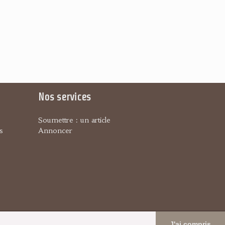
Nos services
Soumettre : un article
s
Annoncer
J'ai compris