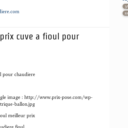
3
diere.com
2
prix cuve a fioul pour
ul pour chaudiere
oogle image : http://www.prix-pose.com/wp-
trique-ballon.jpg
oul meilleur prix
udiere fioul