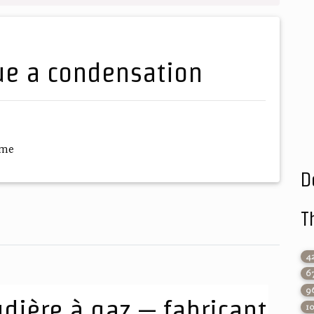
que a condensation
ème
D
T
4
6
9
udière à gaz – fabricant
1