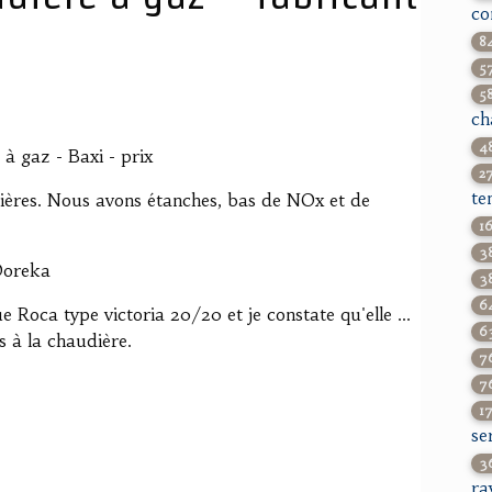
co
8
5
5
ch
4
 à gaz - Baxi - prix
2
te
ères. Nous avons étanches, bas de NOx et de
1
3
Ooreka
3
6
 Roca type victoria 20/20 et je constate qu'elle ...
6
s à la chaudière.
7
7
1
se
3
ra