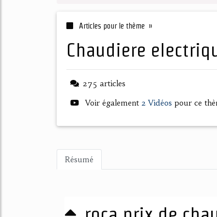
Articles pour le thème »
chaudiere electri
275 articles
Voir également
2 Vidéos
pour ce th
Résumé
roca prix de cha