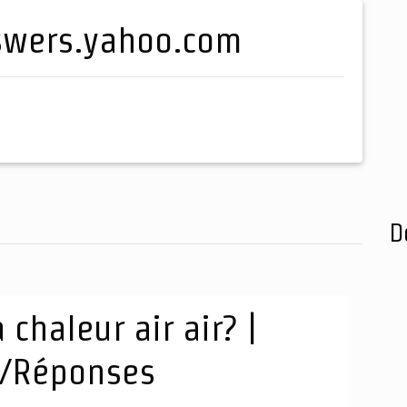
answers.yahoo.com
D
chaleur air air? |
s/Réponses