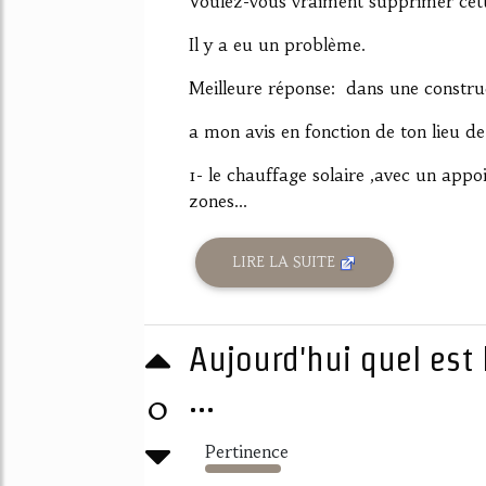
Voulez-vous vraiment supprimer cet
Il y a eu un problème.
Meilleure réponse: dans une construc
a mon avis en fonction de ton lieu de 
1- le chauffage solaire ,avec un app
zones...
LIRE LA SUITE
Aujourd'hui quel est 
...
0
Pertinence
1273%