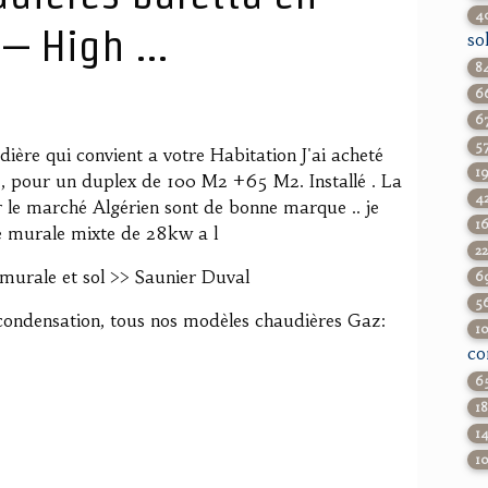
4
– High ...
so
8
6
6
5
dière qui convient a votre Habitation J'ai acheté
1
 pour un duplex de 100 M2 +65 M2. Installé . La
4
r le marché Algérien sont de bonne marque .. je
1
re murale mixte de 28kw a l
2
murale et sol >> Saunier Duval
6
5
condensation, tous nos modèles chaudières Gaz:
1
co
6
1
1
1