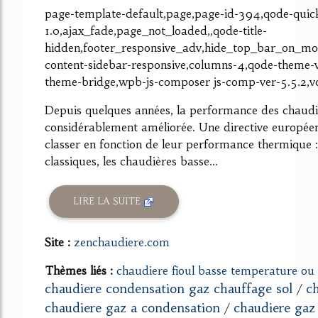
page-template-default,page,page-id-394,qode-quick
1.0,ajax_fade,page_not_loaded,,qode-title-
hidden,footer_responsive_adv,hide_top_bar_on_mo
content-sidebar-responsive,columns-4,qode-theme-
theme-bridge,wpb-js-composer js-comp-ver-5.5.2,v
Depuis quelques années, la performance des chaudiè
considérablement améliorée. Une directive europée
classer en fonction de leur performance thermique :
classiques, les chaudières basse...
LIRE LA SUITE
Site :
zenchaudiere.com
Thèmes liés :
chaudiere fioul basse temperature ou
chaudiere condensation gaz chauffage sol
c
/
chaudiere gaz a condensation
chaudiere gaz
/