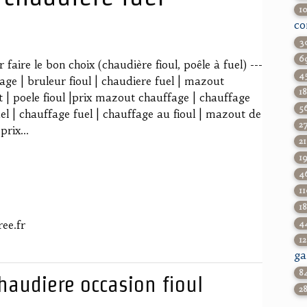
1
co
3
6
 faire le bon choix (chaudière fioul, poêle à fuel) ---
4
age | bruleur fioul | chaudiere fuel | mazout
1
t | poele fioul |prix mazout chauffage | chauffage
5
el | chauffage fuel | chauffage au fioul | mazout de
2
rix...
2
1
4
1
1
ee.fr
4
1
ga
8
haudiere occasion fioul
2