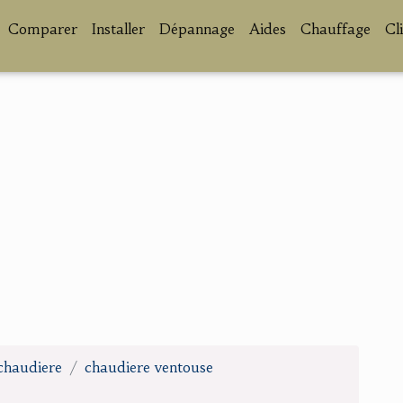
Comparer
Installer
Dépannage
Aides
Chauffage
Cl
 chaudiere
chaudiere ventouse