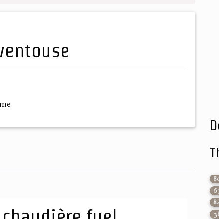
 ventouse
ème
D
T
8
6
8
 chaudière fuel
3