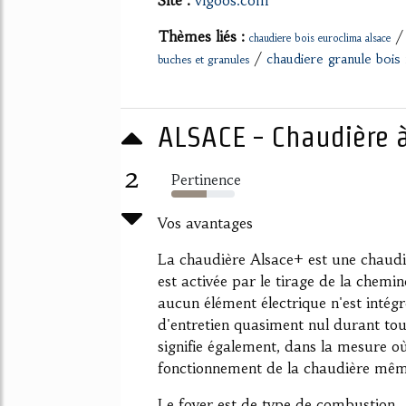
Thèmes liés :
chaudiere bois euroclima alsace
/
chaudiere granule bois 
buches et granules
ALSACE - Chaudière à
2
Pertinence
55%
Vos avantages
La chaudière Alsace+ est une chaudiè
est activée par le tirage de la chemin
aucun élément électrique n'est intég
d'entretien quasiment nul durant tout
signifie également, dans la mesure où
fonctionnement de la chaudière mêm
Le foyer est de type de combustion...