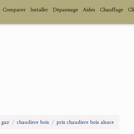
Comparer
Installer
Dépannage
Aides
Chauffage
Cl
u gaz
chaudiere bois
prix chaudiere bois alsace