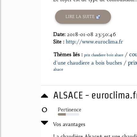
LIRE LA SUITE
Date:
2018-01-08 23:50:46
Site :
http://www.euroclima.fr
cou
Thèmes liés :
/
prix chaudiere bois alsace
pri
d'une chaudiere a bois buches
/
alsace
ALSACE - euroclima.f
0
Pertinence
37%
Vos avantages
La chaudière Alsace+ est une chaudiè