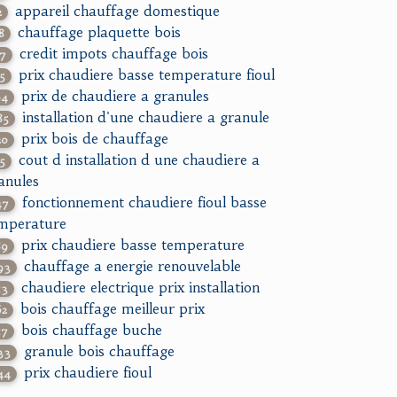
appareil chauffage domestique
2
chauffage plaquette bois
8
credit impots chauffage bois
17
prix chaudiere basse temperature fioul
15
prix de chaudiere a granules
94
installation d'une chaudiere a granule
85
prix bois de chauffage
20
cout d installation d une chaudiere a
15
anules
fonctionnement chaudiere fioul basse
47
mperature
prix chaudiere basse temperature
89
chauffage a energie renouvelable
93
chaudiere electrique prix installation
13
bois chauffage meilleur prix
62
bois chauffage buche
17
granule bois chauffage
33
prix chaudiere fioul
44