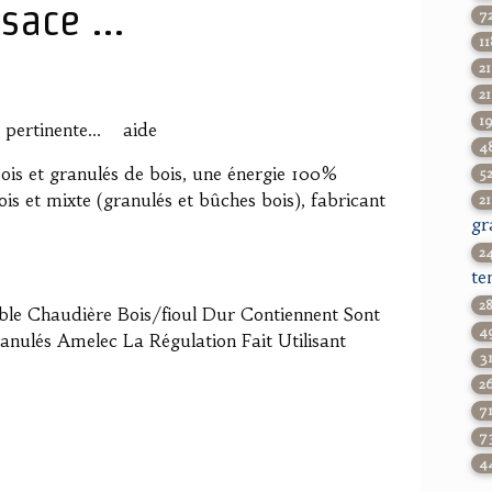
sace ...
7
11
2
2
1
 pertinente... aide
4
ois et granulés de bois, une énergie 100%
5
is et mixte (granulés et bûches bois), fabricant
2
gr
2
te
2
ible Chaudière Bois/fioul Dur Contiennent Sont
4
anulés Amelec La Régulation Fait Utilisant
3
2
7
7
4