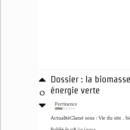
Dossier : la biomass
énergie verte
0
Pertinence
37%
ActualitéClassé sous : Vie du site ,
Publié le 08/11/2012