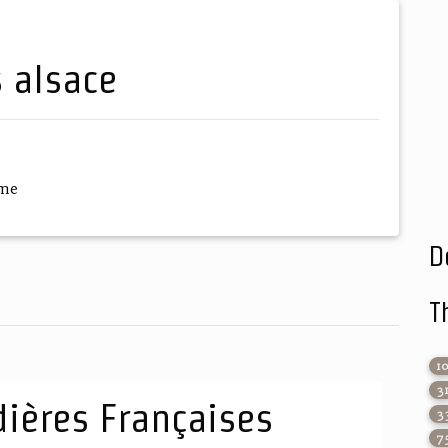
s alsace
ème
D
T
1
3
ières Françaises
3
7