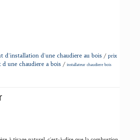
t d'installation d'une chaudiere au bois
/
prix
x d une chaudiere a bois
/
installateur chaudiere bois
r
re à tirage naturel, c'est-à-dire que la combustion