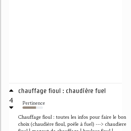
chauffage fioul : chaudière fuel
4
Pertinence
66%
Chauffage fioul : toutes les infos pour faire le bon
choix (chaudière fioul, poêle à fuel) ---> chaudiere
fioul | mazout de chauffage | bruleur fioul |