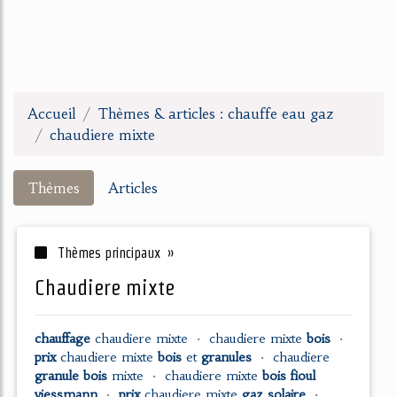
Accueil
Thèmes & articles : chauffe eau gaz
chaudiere mixte
Thèmes
Articles
Thèmes principaux »
chaudiere mixte
chauffage
chaudiere mixte
•
chaudiere mixte
bois
•
prix
chaudiere mixte
bois
et
granules
•
chaudiere
granule bois
mixte
•
chaudiere mixte
bois fioul
viessmann
•
prix
chaudiere mixte
gaz solaire
•